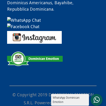
Dominicus Americanus, Bayahibe,
Repubblica Dominicana.
© Copyright 2019 DOMINICAN EMOTION
WhatsApp Dominican
S.R.L. Powered by
Host Caribe
Emotion