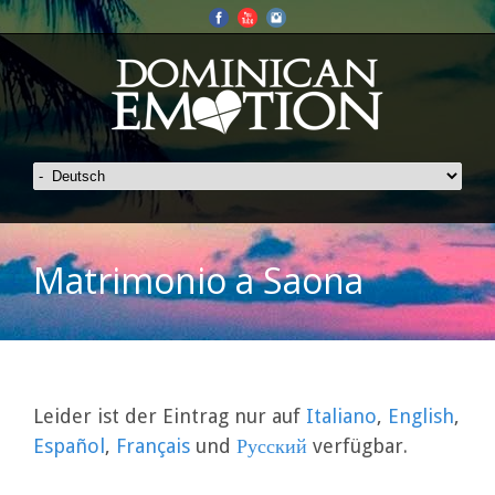
Matrimonio a Saona
Leider ist der Eintrag nur auf
Italiano
,
English
,
Español
,
Français
und
Русский
verfügbar.