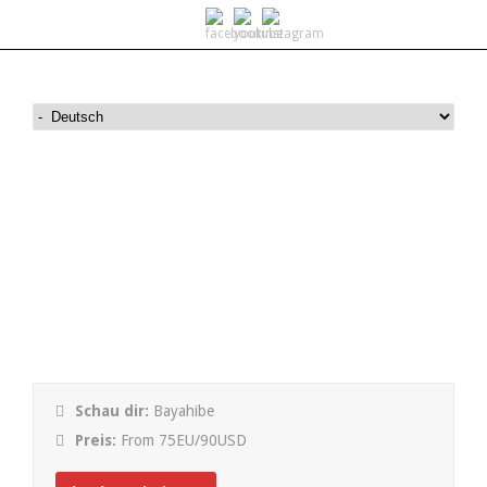
Saona V.I.P. Canto de la
Playa
Schau dir:
Bayahibe
Preis:
From 75EU/90USD