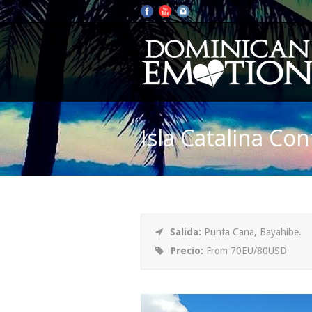
Isla Catalina Co
Salida:
Punta Cana, Bayahibe.
Precio:
From 70EU/80USD