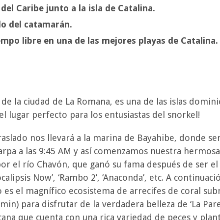
el Caribe junto a la isla de Catalina.
do del catamarán.
empo libre en una de las mejores playas de Catalina.
ur de la ciudad de La Romana, es una de las islas domi
lugar perfecto para los entusiastas del snorkel!
slado nos llevará a la marina de Bayahibe, donde se
arpa a las 9:45 AM y así comenzamos nuestra hermosa
 por el río Chavón, que ganó su fama después de ser el 
calipsis Now’, ‘Rambo 2’, ‘Anaconda’, etc. A continuació
ivo es el magnífico ecosistema de arrecifes de coral s
in) para disfrutar de la verdadera belleza de ‘La Par
na que cuenta con una rica variedad de peces y plan